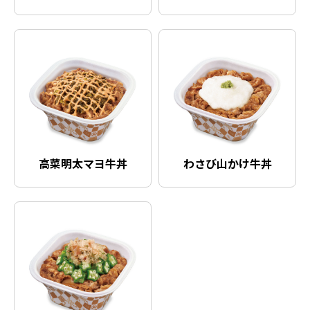
高菜明太マヨ牛丼
わさび山かけ牛丼