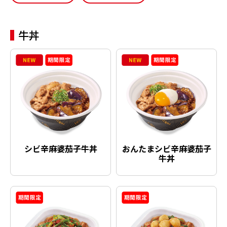
牛丼
シビ辛麻婆茄子牛丼
おんたまシビ辛麻婆茄子
牛丼