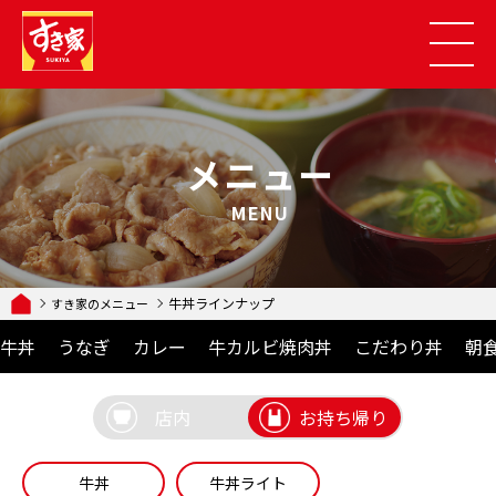
メニュー
MENU
牛丼ラインナップ
すき家のメニュー
牛丼
うなぎ
カレー
牛カルビ焼肉丼
こだわり丼
朝
店内
お持ち帰り
牛丼
牛丼ライト