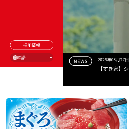
2026年07月03日
【すきすきセ
奇々怪々！ラ
2026年06月09日
裾野二ツ屋店
採用情報
2026年05月27日
NEWS
【すき家】シ
2026年05月15日
悪質な偽サイ
2026年04月27日
【すきすきセ
ルバックトレ