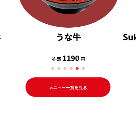
丼
うな牛
S
1190
並盛
円
メニュー一覧を見る