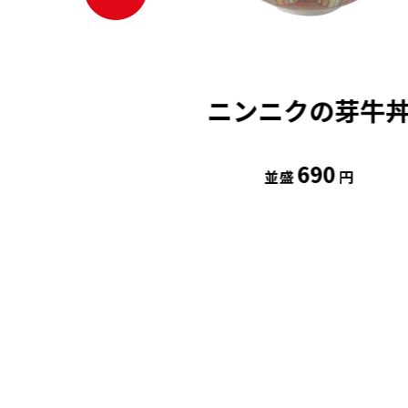
ビ辛麻婆茄子
ニンニクの芽牛
牛丼
830
690
円
並盛
円