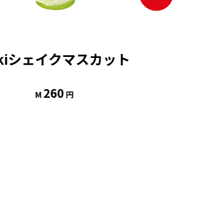
ukiシェイクマスカット
シビ辛麻
7
並盛
260
M
円